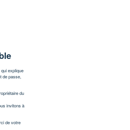
ble
qui explique
ot de passe,
opriétaire du
ous invitons à
ci de votre